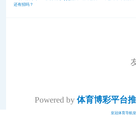
还有招吗？
Powered by
体育博彩平台
皇冠体育导航