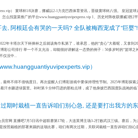
vipexpress.vip） 寰球杯1/8决赛，挪威以2-1力克巴西体育资讯，晋级寰球杯八强
广的平台www.huangguantiyuvipexpress.vip 1、历史对阵收获挪威3胜
, 阿根廷会有哭的一天吗? 全队被梅西宠成了“巨婴”!
022年卡塔尔天下杯捧杯之后就该角巾私第了，谁承思，他的“贪心”大着呢，又拿到
博彩公司排行 举一个不太允洽，却能很好讲解这一态势的例子：50多岁时的“篮球之
没中...
ngguantiyuvipexperts.vip）
借钱度日。再次提醒人们博彩游戏中要保持理性节制。2025年博彩探索之逃离博物馆Nba博彩让分
着汗水砸进绿茵里。补时第 9 分钟罚进的那粒点球，成了他身披巴西国度队战袍的临
: 过期时栽植一直告诉咱们别心急, 还是要打出我方的
2会员官网 直播吧7月5日讯中超联赛第17轮，大连英博主场3-2打败武汉三镇。赛后，
计咱们还是按照栽植的部署来踢的这场比赛，咱们有两次过期，关联词栽植一直告诉咱们