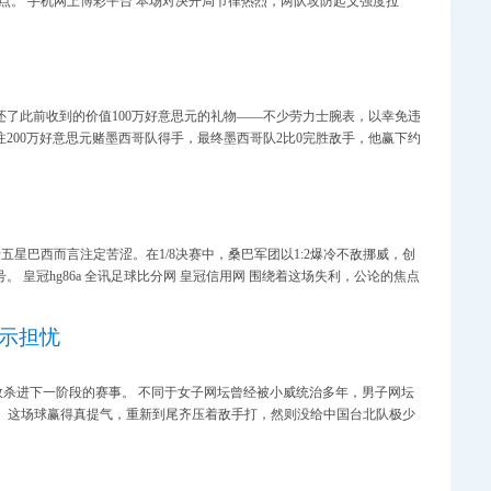
点。 手机网上博彩平台 本场对决开局节律热烈，两队攻防起义强度拉
退还了此前收到的价值100万好意思元的礼物——不少劳力士腕表，以幸免违
200万好意思元赌墨西哥队得手，最终墨西哥队2比0完胜敌手，他赢下约
，关于五星巴西而言注定苦涩。在1/8决赛中，桑巴军团以1:2爆冷不敌挪威，创
皇冠hg86a 全讯足球比分网 皇冠信用网 围绕着这场失利，公论的焦点
暗示担忧
见效杀进下一阶段的赛事。 不同于女子网坛曾经被小威统治多年，男子网坛
。 这场球赢得真提气，重新到尾齐压着敌手打，然则没给中国台北队极少