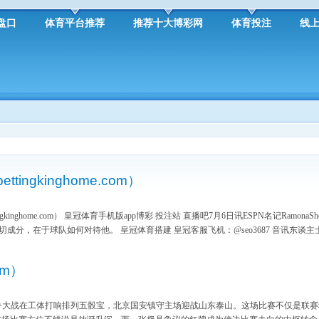
盘口
体育平台推荐
推荐十大博彩网
体育投注
线
ngkinghome.com）
gkinghome.com） 皇冠体育手机版app博彩 投注站 直播吧7月6日讯ESPN名记Ram
分，在于球队如何对待他。 皇冠体育搭建 皇冠客服飞机：@seo3687 音讯东
om）
7轮焦点战京鲁大战在工体打响排列五骰宝，北京国安镇守主场迎战山东泰山。这场比赛不仅