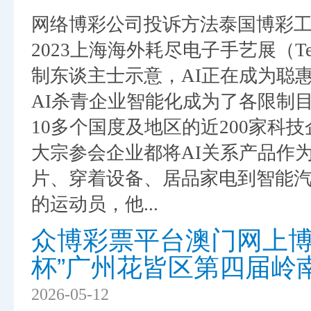
网络博彩公司投诉方法泰国博彩工作（w
2023上海海外耗尽电子手艺展（T
制东谈主士示意，AI正在成为聪
AI杀青企业智能化成为了各限制
10多个国度及地区的近200家科
大宗参会企业都将AI关系产品作
片、穿着设备、居品家电到智能汽
的运动员，他...
众博彩票平台澳门网上博彩
杯”广州花皆区第四届岭
2026-05-12