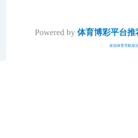
Powered by
体育博彩平台推
皇冠体育导航
皇