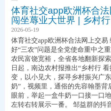
体育社交app欧洲杯合法
闯坐蓐业大世界 | 乡村行
2026-05-19
体育社交app欧洲杯合法网上交易
好“三农”问题是全党使命重中之
农民富饶宽裕，全省各地翻新探
日起，南边农村报推出“乡村行 
变，以小见大，探寻乡村振兴广东
奶”，视频里，通俗的先容翰墨背
眼前，举起一盒牛奶一口接一口
左转右转展示一番。 邹益群的抖音账