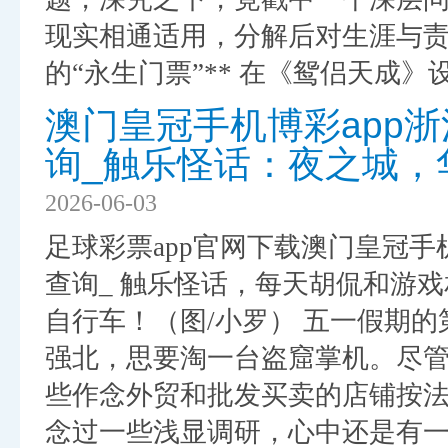
现实相通适用，分解后对生涯与责
的“永生门票”** 在《鸳侣天成》设.
澳门皇冠手机博彩app
询_触乐怪话：夜之城，
2026-06-03
足球彩票app官网下载澳门皇冠手
查询_ 触乐怪话，每天胡侃和游
自行车！（图/小罗） 五一假期
强北，思要淘一台盗窟掌机。尽
些作念外贸和批发买卖的店铺按法
念过一些浅显调研，心中还是有