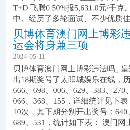
T+D 飞腾0.50%报5,631.0元
中。经历了多轮面试、不少优质佳丽
贝博体育澳门网上博彩违
运会将身兼三项
2024-05-11
贝博体育澳门网上博彩违法吗_ 皇冠h
出18期奖号了太阳城娱乐在线，历年
666、698、006、629、383、270
066、368、155，详细统计见
10次，其下期分别开出奖号：640、66
689、531，统计如下表： 澳门