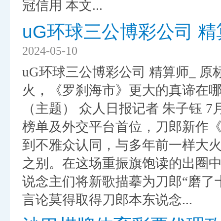
冠信用 本文...
uG环球三公博彩公司 
2024-05-10
uG环球三公博彩公司 精算师_ 
火，《罗刹海市》更大的真谛在哪
（主题） 众人日报记者 朱子钰 
榜单及外交平台首位，刀郎新作
到不雅众认同，与多年前一样大火
之别。在这场重振旗饱读的出圈中
说念主们将新歌描摹为刀郎“磨了
言论莫得取得刀郎本东说念...