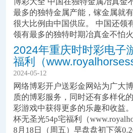
博彩大全 中国在独特金属冶真金
最多的独特金属产能，镓金属就
很大比例由中国供应。 中国还领
领有最多的独特时期冶真金不怕火..
2024年重庆时时彩电子
福利（www.royalhorsess
2024-05-12
网络博彩开户送彩金网站为广大
质的博彩服务，同时还有多样化
彩游戏中获得更多的乐趣和收益。
杯无圣光54p宅福利（www.royalho
8月18日（周五）早盘盘初下落0.26