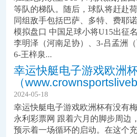
等队的梯队。随后，球队将赶赴荷
同组敌手包括巴萨、多特、费耶诺
模拟盘口 中国足球小将U15出征名
李明泽（河南足协）、3-吕孟洲
6-王梓泉...
幸运快艇电子游戏欧洲
（www.crownsportslive
2024-05-18
幸运快艇电子游戏欧洲杯有没有梅西（www.
永利彩票网 跟着六月的脚步周边
预示着一场循环的启动。在这个