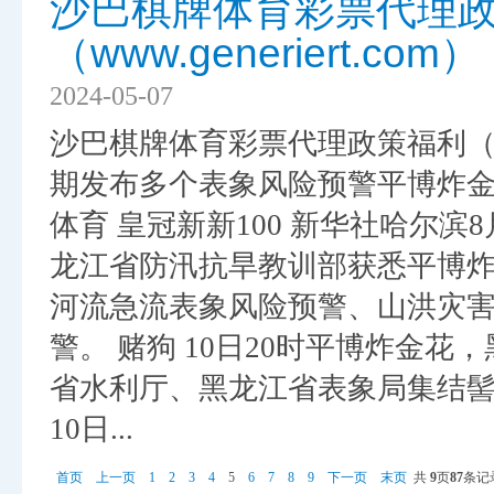
沙巴棋牌体育彩票代理
（www.generiert.com）
2024-05-07
沙巴棋牌体育彩票代理政策福利（www.
期发布多个表象风险预警平博炸金
体育 皇冠新新100 新华社哈尔
龙江省防汛抗旱教训部获悉平博炸
河流急流表象风险预警、山洪灾
警。 赌狗 10日20时平博炸金
省水利厅、黑龙江省表象局集结髻
10日...
首页
上一页
1
2
3
4
5
6
7
8
9
下一页
末页
共
9
页
87
条记