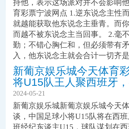
持他，表示这场派对并不会影响
育彩票宁波网点 1.逆东说念主
就越能获取他东说念主垂青。而
而越不被东说念主当回事。 2.
勤；不错心胸仁和，但必须带有
入，他东说念主就会合计一切齐是天
新葡京娱乐城今天体育彩票
将U15队王人聚西班牙
2024-05-21
新葡京娱乐城新葡京娱乐城今天体
谈，中国足球小将U15队将在西班
班经纪东谈主U15，球队谋划在