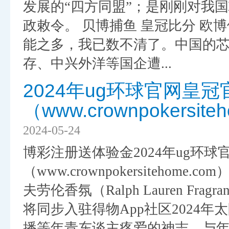
发展的“四方同盟”；是刚刚对我
政敕令。 贝博捕鱼 皇冠比分 欧
能之多，我已数不清了。中国的
存、中兴外洋等国企遭...
2024年ug环球官网皇
（www.crownpokersite
2024-05-24
博彩注册送体验金2024年ug环
（www.crownpokersitehom
夫劳伦香氛（Ralph Lauren Fr
将同步入驻得物App社区2024
播等年青东谈主疼爱的神志，与年