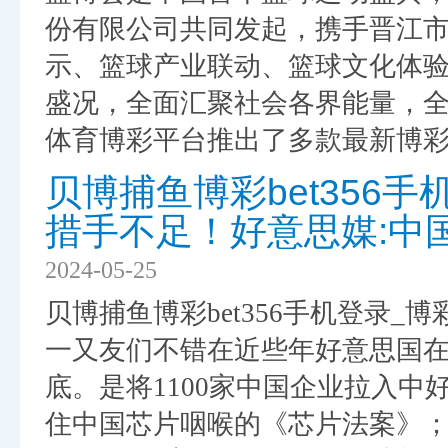
份有限公司共同发起，携手晋江
示、篮球产业联动、篮球文化体
盛况，全面汇聚社会各界能量，全
体育博彩平台推出了多款最新博彩游
贝博捕鱼博彩bet356
措手不足！好意思媒:中
2024-05-25
贝博捕鱼博彩bet356手机登录_博
一又友们不错在近些年好意思国
底。是将1100家中国企业拉入中
住中国芯片咽喉的《芯片法案》