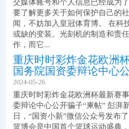
交媒体账号和个人信息已经成为
要了解更多关于如何保护自己的
闻，不妨加入皇冠体育博。 在科
或缺的变装。光刻机的制造和责
作，而它...
重庆时时彩炸金花欧洲杯
国务院国资委辩论中心公
2024-05-26
重庆时时彩炸金花欧洲杯最新赛事
委辩论中心公开骗子“柬帖” 彭湃新闻
日，“国资小新”微信公众号发布
篮博会是中国首个篮球运动盛典