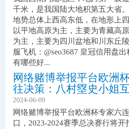
千米，是我国陆大地积第五大省
地势总体上西高东低，在地形上
以平地高原为主，主要为青藏高
为主，主要为四川盆地和川东丘陵区
服飞机：@seo3687 皇冠信用盘
有哪些好...
网络赌博举报平台欧洲杯
往决策：八村塁史小姐
2024-06-09
网络赌博举报平台欧洲杯专家六连红
口，2023-2024赛季总决赛行