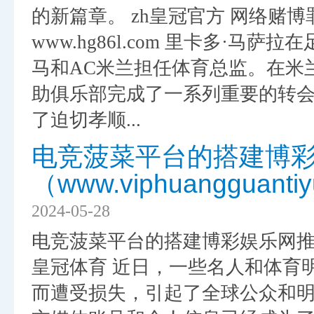
的新篇章。 zh皇冠官方 网络赌博罪
www.hg86l.com 里卡多·
马和AC米兰担任体育总监。在米
助俱乐部完成了一系列重要的转
了迫切孝顺...
电竞菠菜平台的搭建博
（www.viphuangguantiy
2024-05-28
电竞菠菜平台的搭建博彩娱乐网推荐（www.v
皇冠体育 近日，一些名人和体育
而遭受损失，引起了全球公众和