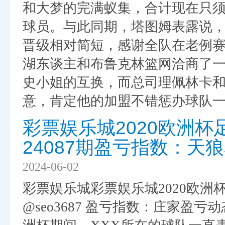
和大梦的完满蚁集，合计现在只
球员。与此同期，塔图姆表露说
晋级相对简短，感谢全队在老例
湖东谈主和布鲁克林篮网洽商了
史小姐的互换，而总司理佩林卡
意，肯定他的加盟不错惩办球队一号
彩票娱乐城2020欧洲杯
24087期盈亏指数：天
2024-06-02
彩票娱乐城彩票娱乐城2020欧洲
@seo3687 盈亏指数：庄家盈亏