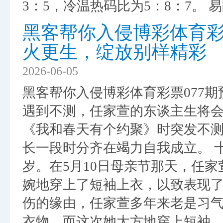
3：5，冷温热码比为5：8：7。 易阳
黑客帮你入侵博彩体育彩
火更生，绽放别样精彩
2026-06-05
黑客帮你入侵博彩体育彩票077期
遇到不测，任家萱的东谈主生将会多
《我和春天有个约聚》时突发不
长一段时分齐在竭力自我成立。 
岁。在5月10日母亲节那天，任
婉地穿上了短袖上衣，以致表现了
伤的缘由，任家萱多年来老是习
衣物。而这次她大方地穿上短袖、..