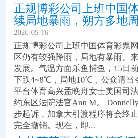
正规博彩公司上班中国体
续局地暴雨，朔方多地
2026-05-16
正规博彩公司上班中国体育彩票网络
区仍有较强降雨，局地有暴雨。
发展。气温方面乐鱼捕鱼，15日
下跌4~8℃，局地10℃，公众请
平台体育高兴孟晚舟女士美国司
约东区法院法官Ann M。 Donn
步起诉，加拿大引渡程序将会终止
完全撤销。现在，即...