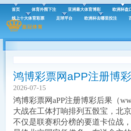
首页
体育外围下注
亚洲最大体育博彩
欧洲杯盘
线上十大体育彩票
足球平台
欧洲杯去哪里投注
鸿博彩票网aPP注册博彩后果
2026-07-15
鸿博彩票网aPP注册博彩后果（www.
大战在工体打响排列五骰宝，北
不仅是联赛积分榜的要道卡位战