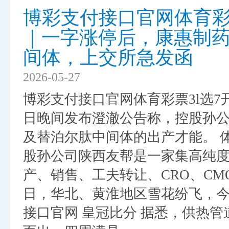
博彩支付接口官网体育彩票
｜一字涨停后，康惠制
间体，上交所急发函
2026-05-27
博彩支付接口官网体育彩票3l选7开
日晚间发布澄澈公告称，控股孙
及替泊尔肽中间体的出产才能。 体
股孙公司陕西友帮是一家集高纯
产、销售、工夫转让、CRO、CM
日，华北、黄淮地区雪花纷飞，今
接口官网 皇冠比分 据悉，供热