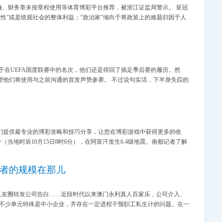
披不准确、财务章未按章程使用等体育博彩平台推荐，被浙江证监局警示。 皇冠
主性”或是统观社会的整体利益；“政治家”倾向于将政策上的难题归因于人
在UEFA国度联赛中的名次，他们还是得回了插足季后赛的履历。然
他们将使用与之前沟通的首发声势参赛。 不过说句实话，下半身失踪的
们提供最专业的博彩攻略和技巧分享，让您在博彩游戏中获得更多的收
当地时辰10月15日8时6分），在阿富汗发生6.4级地震。南都记者了解
务者的规模在那儿
又友圈转发公司告白……近段时代以来澳门永利真人百家乐，公司介入、
，不少单元特殊是中小企业，齐存在一定进程干预职工私生计的问题。在一