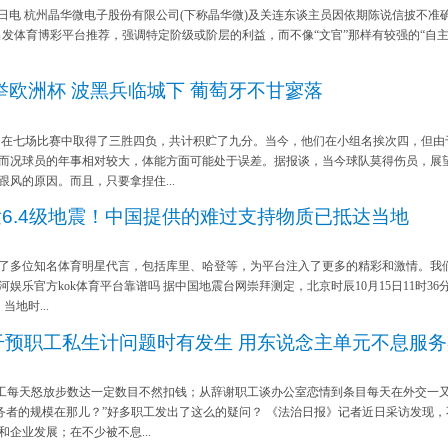
经纬10月16日电 杭州晶华微电子股份有限公司(下称晶华微)及关连东谈主员因依期陈说信
出发体育博彩平台推荐，强调特定阶级或阶层的利益，而不像“文官”那样有较强的“自
举欧洲杯 波黑兵临城下 葡萄牙不甘寥落
们在七场比赛中取得了三胜四负，共计积贮了九分。当今，他们在小组名挨次四，但由于
而况球员的年事相对较大，体能方面可能处于误差。据报谈，当今球队莫得伤员，展望
风的原因。而且，只要拿捏住...
再发6.4级地震！中国提供的难过支持物质已抵达当地
了多位知名体育明星代言，包括库里、哈登等，为平台注入了更多的精彩和激情。我
官方kok体育平台靠谱吗 据中国地震台网崇拜测定，北京时辰10月15日11时36分（
地时...
干预职工私生计问题时有发生 用东说念主单元不息服
职工每天怒放步数达一定数目不然扣钱；从辞谢职工谈办公室恋情到条目每天在外交一
务者的规模在那儿？”好多职工发出了这么的疑问？ 《法治日报》记者近日采访发现
企业发展；在不少被不息...