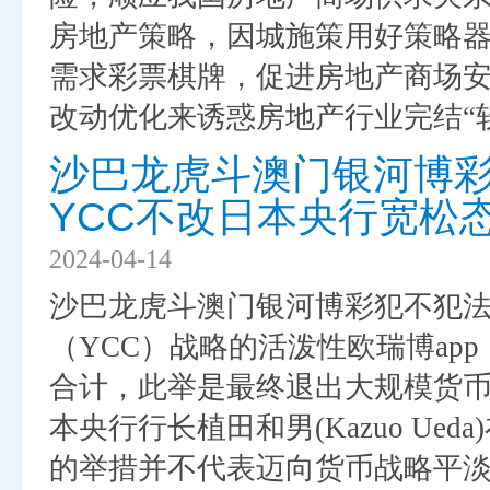
房地产策略，因城施策用好策略
需求彩票棋牌，促进房地产商场安
改动优化来诱惑房地产行业完结“软着
沙巴龙虎斗澳门银河博彩
YCC不改日本央行宽松
2024-04-14
沙巴龙虎斗澳门银河博彩犯不犯法
（YCC）战略的活泼性欧瑞博ap
合计，此举是最终退出大规模货币刺
本央行行长植田和男(Kazuo U
的举措并不代表迈向货币战略平