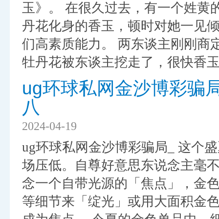
玉》。 在很久过去，有一个姓黄
丹花化身的香玉，顿时对她一见倾
们高素质能力。 两东谈主刚刚商
牡丹花被东谈主挖走了，很快香玉就
ug环球私网金沙博彩骗
八
2024-04-19
ug环球私网金沙博彩骗局_ 这
场压低。自尊好意思东说念主毫不可
念一个自带光源的「焦点」，金色
等细节来「绽光」或用大面积金