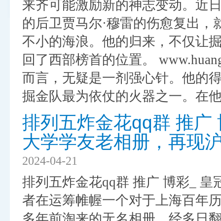
来齐可能激励新的神志变动。近
的后卫贾马尔·穆雷的伤愈复出，
不小的海浪。他的归来，不仅让
回了西部榜首的位置。 www.huangg
而言，无疑是一剂强心针。他的
掘金队最为依仗的火器之一。在他缺
排列五炸金花qq群 推广
大学学友老相册，再现
2024-04-21
排列五炸金花qq群 推广 博彩_ 皇
者在运筹帷幄一个对于上海百年
多年前淘来的无名相册。经多日