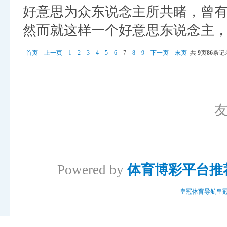
好意思为众东说念主所共睹，曾
然而就这样一个好意思东说念主，日
首页
上一页
1
2
3
4
5
6
7
8
9
下一页
末页
共
9
页
86
条记
Powered by
体育博彩平台推
皇冠体育导航
皇