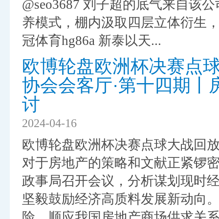
@seo3687 刘子超的底气来
养模式，棚内汲取四层立体衍生，
冠体育hg86a 新泰以天...
欧博轮盘欧洲杯决赛点球
协会会客厅·第十四期丨
讨
2024-04-16
欧博轮盘欧洲杯决赛点球大战回放
对于房地产的策略和文献正紧锣密饱
政事局召开会议，分析谋划现时
坚毅鼓励经济高质料发展新动向
险，顺应我国房地产商场供求关