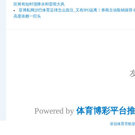
区将有短时强降水和雷雨大风
亚博私网沙巴体育足球怎么投注_又有IPO远离！券商主动取销保荐 
高度依赖一巨头
Powered by
体育博彩平台
皇冠体育导航