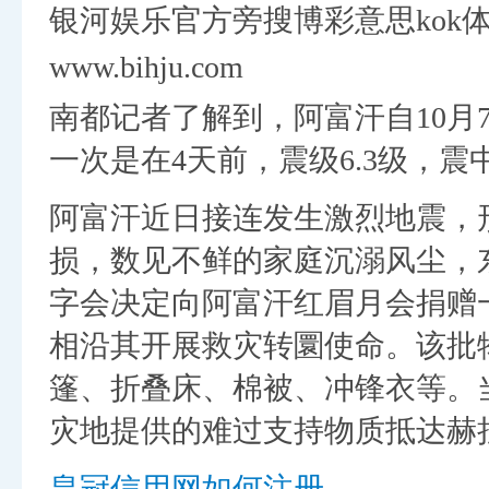
银河娱乐官方旁搜博彩意思kok
www.bihju.com
南都记者了解到，阿富汗自10月
一次是在4天前，震级6.3级，震
阿富汗近日接连发生激烈地震，
损，数见不鲜的家庭沉溺风尘，
字会决定向阿富汗红眉月会捐赠
相沿其开展救灾转圜使命。该批
篷、折叠床、棉被、冲锋衣等。当
灾地提供的难过支持物质抵达赫
皇冠信用网如何注册