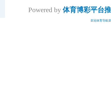
Powered by
体育博彩平台
皇冠体育导航