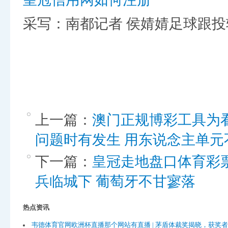
采写：南都记者 侯婧婧足球跟
上一篇：
澳门正规博彩工具为
问题时有发生 用东说念主单
下一篇：
皇冠走地盘口体育彩票
兵临城下 葡萄牙不甘寥落
热点资讯
韦德体育官网欧洲杯直播那个网站有直播 | 茅盾体裁奖揭晓，获奖