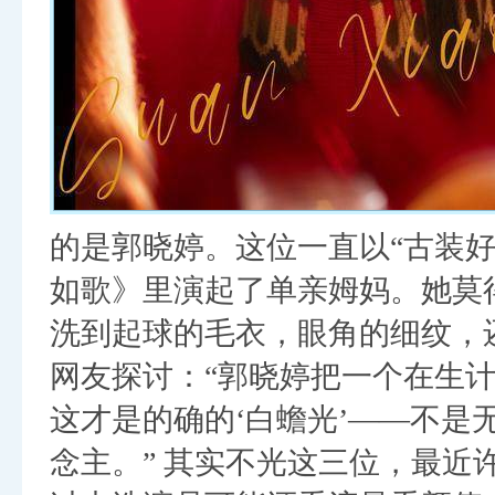
的是郭晓婷。这位一直以“古装
如歌》里演起了单亲姆妈。她莫
洗到起球的毛衣，眼角的细纹，
网友探讨：“郭晓婷把一个在生
这才是的确的‘白蟾光’——不是
念主。” 其实不光这三位，最