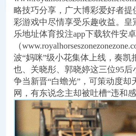
略技巧分享，广大博彩爱好者提
彩游戏中尽情享受乐趣收益。皇冠
乐地址体育投注app下载软件安
（www.royalhorseszonezo
波“妈咪”级小花集体上线，奏
也、关晓彤、郭晓婷这三位95
争当新晋“白蟾光”，可策动度
网，有东说念主却被吐槽“违和感