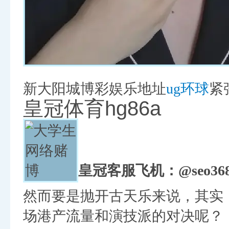
新大阳城博彩娱乐地址
ug环球
紧
皇冠体育hg86a
皇冠客服飞机：@seo368
然而要是抛开古天乐来说，其实
场港产流量和演技派的对决呢？