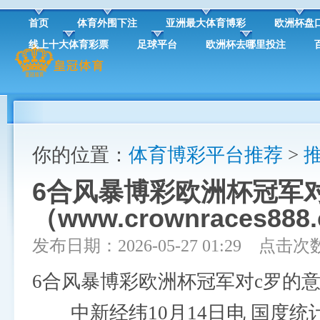
首页
体育外围下注
亚洲最大体育博彩
欧洲杯盘
线上十大体育彩票
足球平台
欧洲杯去哪里投注
你的位置：
体育博彩平台推荐
>
6合风暴博彩欧洲杯冠军
（www.crownraces888
发布日期：2026-05-27 01:29 点击次
6合风暴博彩欧洲杯冠军对c罗的意义（ww
中新经纬10月14日电 国度统计