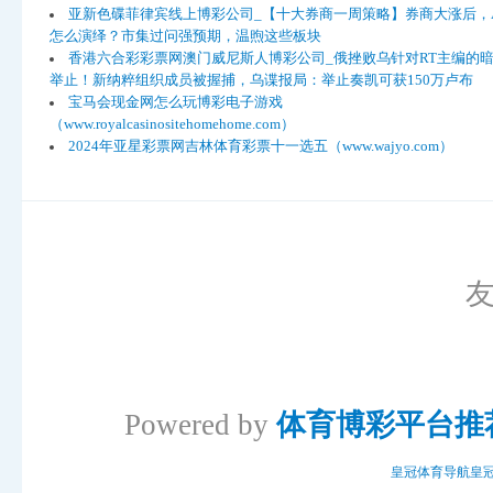
亚新色碟菲律宾线上博彩公司_【十大券商一周策略】券商大涨后，
怎么演绎？市集过问强预期，温煦这些板块
香港六合彩彩票网澳门威尼斯人博彩公司_俄挫败乌针对RT主编的
举止！新纳粹组织成员被握捕，乌谍报局：举止奏凯可获150万卢布
宝马会现金网怎么玩博彩电子游戏
（www.royalcasinositehomehome.com）
2024年亚星彩票网吉林体育彩票十一选五（www.wajyo.com）
Powered by
体育博彩平台推
皇冠体育导航
皇