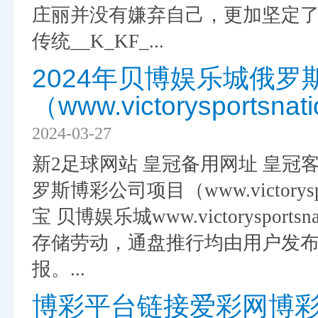
庄丽并没有嫌弃自己，更加坚定了
传统__K_KF_...
2024年贝博娱乐城俄
（www.victorysportsnat
2024-03-27
新2足球网站 皇冠备用网址 皇冠客服
罗斯博彩公司项目（www.victorysp
宝 贝博娱乐城www.victoryspor
存储劳动，通盘推行均由用户发
报。...
博彩平台链接爱彩网博彩