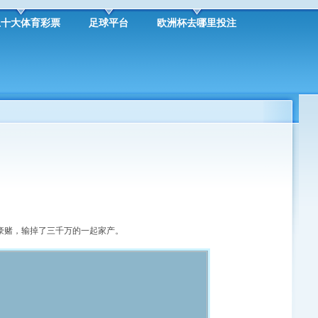
上十大体育彩票
足球平台
欧洲杯去哪里投注
豪赌，输掉了三千万的一起家产。