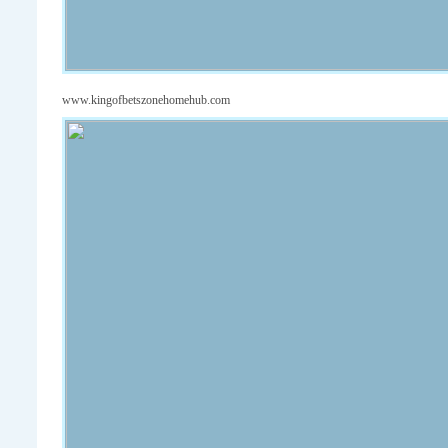
www.kingofbetszonehomehub.com