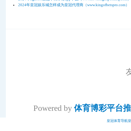
2024年皇冠娱乐城怎样成为皇冠代理商（www.kingofbetspro.com）
Powered by
体育博彩平台
皇冠体育导航