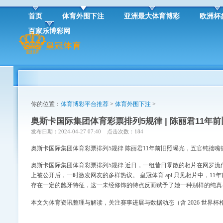
首页
体育外围下注
亚洲最大体育博彩
欧洲杯
百家乐博彩网
你的位置：
体育博彩平台推荐
>
体育外围下注
>
奥斯卡国际集团体育彩票排列5规律 | 陈丽君11
发布日期：2024-04-27 07:40 点击次数：184
奥斯卡国际集团体育彩票排列5规律 陈丽君11年前旧照曝光，五官钝拙
奥斯卡国际集团体育彩票排列5规律 近日，一组昔日零散的相片在网罗流
上被公开后，一时激发网友的多样热议。 皇冠体育 api 只见相片中
存在一定的龅牙特征，这一未经修饰的特点反而赋予了她一种别样的纯真
本文为体育资讯整理与解读，关注赛事进展与数据动态（含 2026 世界杯