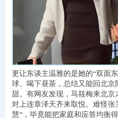
更让东谈主温雅的是她的“双面
球、喝下昼茶，总结又能回北京
甜。有网友发现，马筱梅来北京
对上连章泽天齐来取悦。难怪张
慧”，毕竟能把家庭和应答均衡