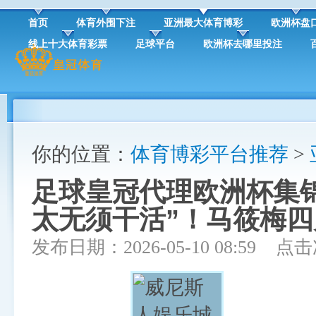
首页
体育外围下注
亚洲最大体育博彩
欧洲杯盘
线上十大体育彩票
足球平台
欧洲杯去哪里投注
你的位置：
体育博彩平台推荐
>
足球皇冠代理欧洲杯集锦
太无须干活”！马筱梅
发布日期：2026-05-10 08:59 点