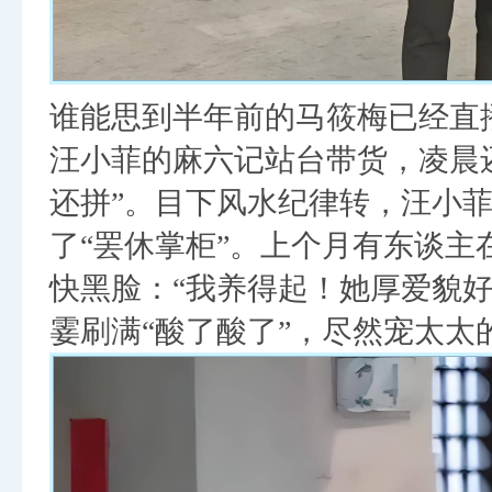
谁能思到半年前的马筱梅已经直
汪小菲的麻六记站台带货，凌晨
还拼”。目下风水纪律转，汪小
了“罢休掌柜”。上个月有东谈
快黑脸：“我养得起！她厚爱貌
霎刷满“酸了酸了”，尽然宠太太