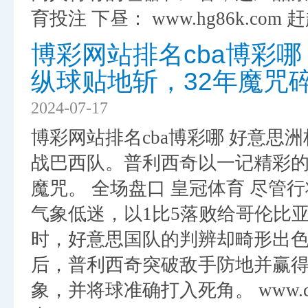
育投注 下昼： www.hg86k.co
博彩网站排名cba博彩哪
纵球贴地斩，32年魔咒
2024-07-17
博彩网站排名cba博彩哪 好意
战巴西队。普利西奇以一记精彩的
魔咒。 全场盘口 皇冠体育 尽
气象低迷，以1比5落败给哥伦比
时，好意思国队的判辨却畸形出色
后，普利西奇突破敌手防地并赢
象，并将球准确打入死角。 www.crown