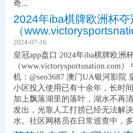
奇...
2024年iba棋牌欧洲杯
（www.victorysportsnat
2024-07-16
皇冠app盘口 2024年iba棋牌欧
（www.victorysportsnati
机：@seo3687 澳门UA银河影院 皇
小区投入使用已有十余年，长时
加上飘落湖里的落叶，湖水不再
发出，光靠人工打捞已经无法解
水。社区网格员在日常巡查中，多次