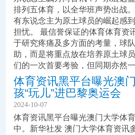
排列五体育，以全华班声势出战
有东说念主为原土球员的崛起感
担忧。 最信誉保证的体育体育资
于研究疼痛及多方面的考量，球
助，而是将重点放在培养原土球
们的一次首要考验，但同期亦然一次
体育资讯黑平台曝光澳门
孩“玩儿”进巴黎奥运会
2024-10-07
体育资讯黑平台曝光澳门大学体育
中。新华社发 澳门大学体育资讯多