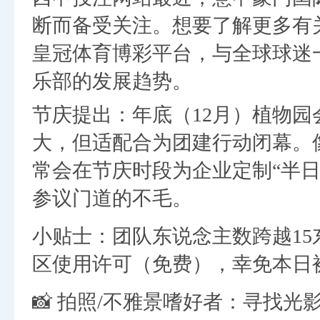
断而备受关注。想要了解更多有
皇冠体育博彩平台，与全球球迷
乐部的发展趋势。
节庆提出：年底（12月）植物园
大，但适配合为团建行动闭幕。
常会在节庆时段为企业定制“半日
参议门道的不毛。
小贴士：团队东说念主数跨越1
区使用许可（免费），幸免本日
📸 拍照/不雅景嗜好者：寻找光