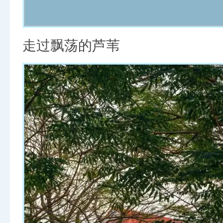
走过飘荡的芦苇