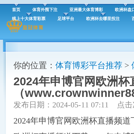
首页
体育外围下注
亚洲最大体育博彩
欧洲杯盘
线上十大体育彩票
足球平台
欧洲杯去哪里投注
你的位置：
体育博彩平台推荐
>
2024年申博官网欧洲
（www.crownwinner8
发布日期：2024-05-11 07:11 点
2024年申博官网欧洲杯直播频道下载（w