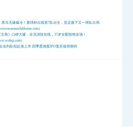
1-0！黑马无缘爆冷！寰球杯出线第7队出生，亚足旗下又一球队出局
asinoclubhome.com）
《主角》口碑大爆，全员演技在线，37岁女配惊艳全场！
wohqi.com）
家企业列队拟赴港上市 四季度港股IPO复苏值得期待