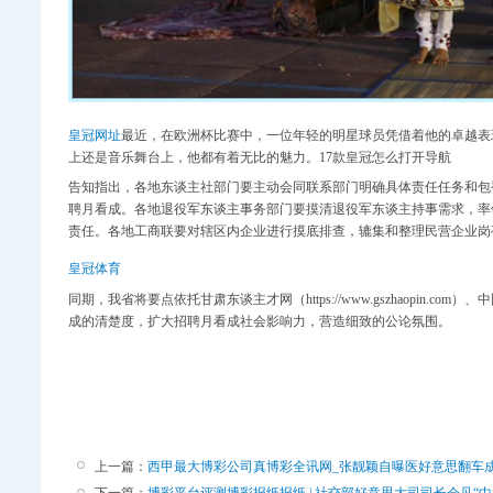
皇冠网址
最近，在欧洲杯比赛中，一位年轻的明星球员凭借着他的卓越表
上还是音乐舞台上，他都有着无比的魅力。17款皇冠怎么打开导航
告知指出，各地东谈主社部门要主动会同联系部门明确具体责任任务和包
聘月看成。各地退役军东谈主事务部门要摸清退役军东谈主持事需求，率
责任。各地工商联要对辖区内企业进行摸底排查，辘集和整理民营企业岗
皇冠体育
同期，我省将要点依托甘肃东谈主才网（https://www.gszhao
成的清楚度，扩大招聘月看成社会影响力，营造细致的公论氛围。
上一篇：
西甲最大博彩公司真博彩全讯网_张靓颖自曝医好意思翻车成