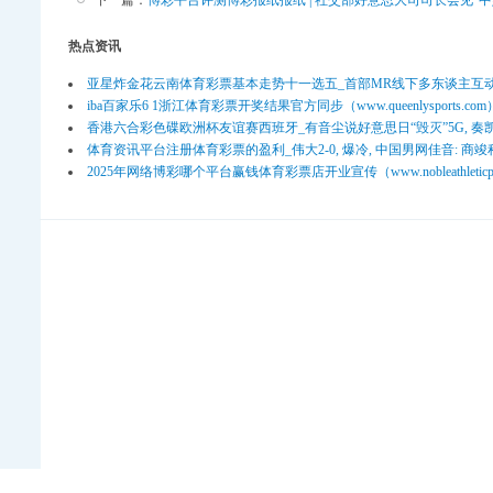
下一篇：
博彩平台评测博彩报纸报纸 | 社交部好意思大司司长会见“
热点资讯
亚星炸金花云南体育彩票基本走势十一选五_首部MR线下多东谈主互
iba百家乐6 1浙江体育彩票开奖结果官方同步（www.queenlysports.com
香港六合彩色碟欧洲杯友谊赛西班牙_有音尘说好意思日“毁灭”5G, 奏凯
体育资讯平台注册体育彩票的盈利_伟大2-0, 爆冷, 中国男网佳音: 商竣
2025年网络博彩哪个平台赢钱体育彩票店开业宣传（www.nobleathleticpr