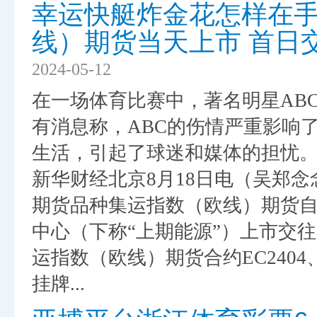
幸运快艇炸金花怎样在手
线）期货当天上市 首日
2024-05-12
在一场体育比赛中，著名明星AB
有消息称，ABC的伤情严重影响
生活，引起了球迷和媒体的担忧
新华财经北京8月18日电（吴郑
期货品种集运指数（欧线）期货自
中心（下称“上期能源”）上市交往
运指数（欧线）期货合约EC2404、EC
挂牌...