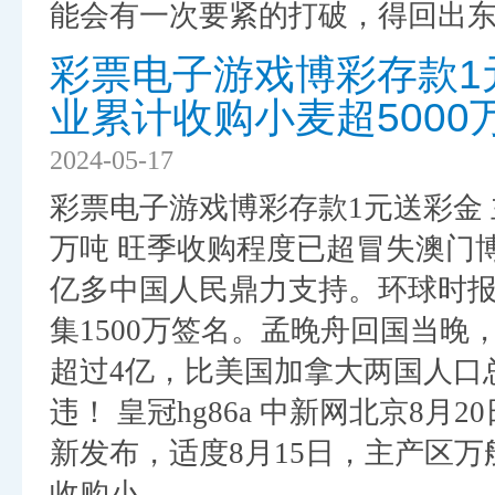
能会有一次要紧的打破，得回出东谈
彩票电子游戏博彩存款1
业累计收购小麦超5000
2024-05-17
彩票电子游戏博彩存款1元送彩金 
万吨 旺季收购程度已超冒失澳门博
亿多中国人民鼎力支持。环球时
集1500万签名。孟晚舟回国当
超过4亿，比美国加拿大两国人口
违！ 皇冠hg86a 中新网北京8月
新发布，适度8月15日，主产区万
收购小...