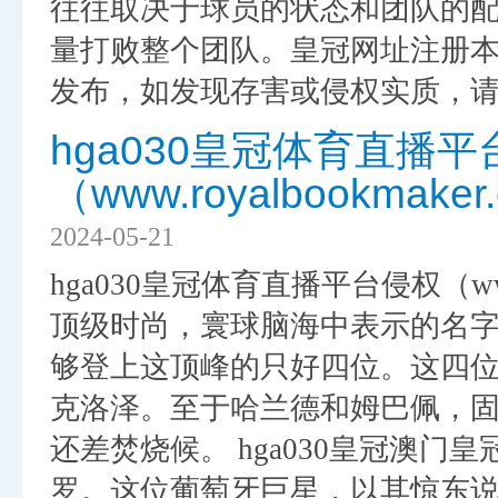
往往取决于球员的状态和团队的
量打败整个团队。皇冠网址注册
发布，如发现存害或侵权实质，请点
hga030皇冠体育直播平
（www.royalbookmaker
2024-05-21
hga030皇冠体育直播平台侵权（www.r
顶级时尚，寰球脑海中表示的名字
够登上这顶峰的只好四位。这四位
克洛泽。至于哈兰德和姆巴佩，
还差焚烧候。 hga030皇冠澳门皇
罗。这位葡萄牙巨星，以其惊东