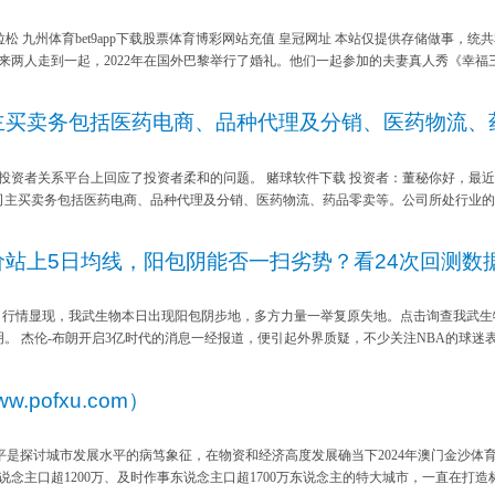
尼斯马拉松 九州体育bet9app下载股票体育博彩网站充值 皇冠网址 本站仅提供存储做
两人走到一起，2022年在国外巴黎举行了婚礼。他们一起参加的夫妻真人秀《幸福
主买卖务包括医药电商、品种代理及分销、医药物流、
7)07月26日在投资者关系平台上回应了投资者柔和的问题。 赌球软件下载 投资者：董秘
公司主买卖务包括医药电商、品种代理及分销、医药物流、药品零卖等。公司所处行业
股价站上5日均线，阳包阴能否一扫劣势？看24次回测数
pp下载 行情显现，我武生物本日出现阳包阴步地，多方力量一举复原失地。点击询查我武
。 杰伦-布朗开启3亿时代的消息一经报道，便引起外界质疑，不少关注NBA的球迷表
pofxu.com）
 城市作事水平是探讨城市发展水平的病笃象征，在物资和经济高度发展确当下2024年澳
常住东说念主口超1200万、及时作事东说念主口超1700万东说念主的特大城市，一直