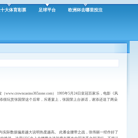
上十大体育彩票
足球平台
欧洲杯去哪里投注
asino365zone.com） 1995年5月24日皇冠百家乐，电影《风
谢添很玩赏张国荣这个后辈，斥逐宴上，张国荣上台谈话，谢添还送了两朵
代表偏热，与实际数据偏差越大说明热度越高。 此番金腰带之战，张伟丽一经作好了