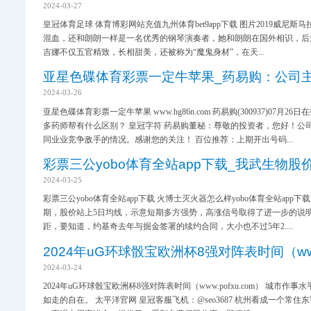
2024-03-27
皇冠体育足球 体育博彩网站充值九州体育bet9app下载 图片2019威
混血，还和朗朗一样是一名优秀的钢琴演奏者，她和朗朗在国外相识，后来
吉娜不仅五官精致，长相甜美，还被称为“魔鬼身材”，在天...
亚星色碟体育彩票一定牛苹果_药易购：公司
2024-03-26
亚星色碟体育彩票一定牛苹果 www.hg86n.com 药易购(30093
多药师帮有什么区别？ 皇冠字符 药易购董秘：尊敬的投资者，您好！
同业业竞争敌手的情况。感谢您的关注！ 百位推荐：上期开出号码...
彩票三公yobo体育全站app下载_我武生物
2024-03-25
彩票三公yobo体育全站app下载 火博士灭火器怎么样yobo体育全站a
期，股价站上5日均线，示意短期多方强势，高涨信号取得了进一步的说明
距，要知道，约基奇去年与掘金签署的续约合同，大小也不过5年2....
2024年uG环球骰宝欧洲杯8强对阵表时间（www.
2024-03-24
2024年uG环球骰宝欧洲杯8强对阵表时间（www.pofxu.com）
如走的自在。 太平洋官网 皇冠客服飞机：@seo3687 杭州看成一个