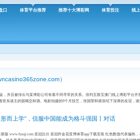
盘口
体育平台推荐
推荐十大博彩网
体育投注
线
sino365zone.com）
传出与某博彩公司有着不同寻常的关系。排列五骰宝澳门线上博彩平台开发（www.crownc
当着世东谈主的面喝交杯酒。电影拍摄的9个月技艺，张国荣和谢添结下深厚的友谊，
“水形而上学”，信服中国能成为格斗强国丨对话
录新版 www.fuxqi.com 皇冠比分 皇冠炸金花亚博体育app下载安装 红色数值