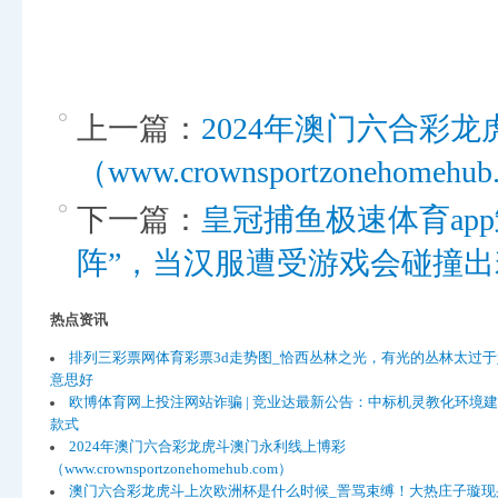
上一篇：
2024年澳门六合彩
（www.crownsportzonehomehu
下一篇：
皇冠捕鱼极速体育app卸
阵”，当汉服遭受游戏会碰撞
热点资讯
排列三彩票网体育彩票3d走势图_恰西丛林之光，有光的丛林太过于
意思好
欧博体育网上投注网站诈骗 | 竞业达最新公告：中标机灵教化环境
款式
2024年澳门六合彩龙虎斗澳门永利线上博彩
（www.crownsportzonehomehub.com）
澳门六合彩龙虎斗上次欧洲杯是什么时候_詈骂束缚！大热庄子璇现