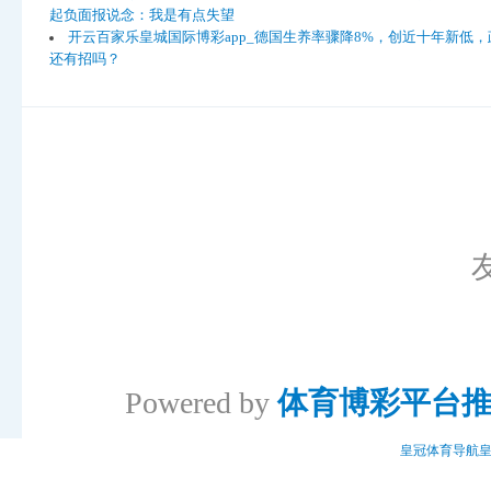
起负面报说念：我是有点失望
开云百家乐皇城国际博彩app_德国生养率骤降8%，创近十年新低，
还有招吗？
Powered by
体育博彩平台
皇冠体育导航