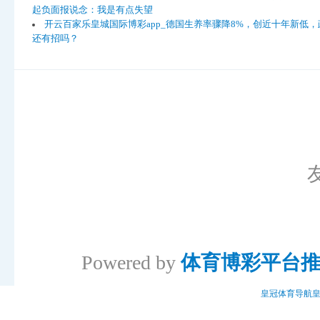
起负面报说念：我是有点失望
开云百家乐皇城国际博彩app_德国生养率骤降8%，创近十年新低，
还有招吗？
Powered by
体育博彩平台
皇冠体育导航