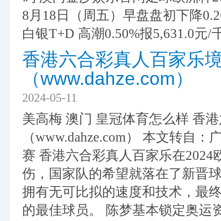
8月18日（周五）早盘盘初下降0.2
白银T+D 高潮0.50%报5,631.0元/千
香港六合彩真人百家乐
（www.dahze.com）
2024-05-11
美高梅 澳门 皇冠体育怎么样 香
（www.dahze.com） 本文转自
赛 香港六合彩真人百家乐在202
伤，国家队的希望就落在了新晋
拥有无可比拟的速度和技术，最
的最佳球员。 陈梦基本锁定奥运资