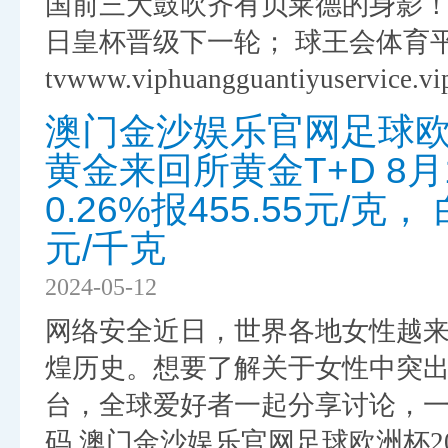
国前三大鼓吹齐有贝莱德的身影！
日皇杯晋级下一轮； 球王会体育平
tvwww.viphuangguantiyuse
澳门金沙娱乐官网足球欧洲
黄金来回所黄金T+D 8
0.26%报455.55元/克， 
元/千克
2024-05-12
网络安全近日，世界各地女性越
煌历史。想要了解关于女性中突
台，全球爱好者一起分享讨论，一
码 澳门金沙娱乐官网足球欧洲杯2