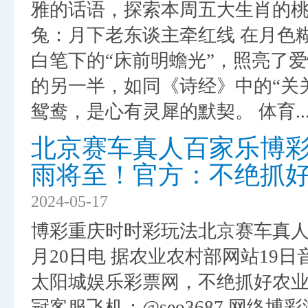
雅的话语，探索本周五大生肖的桃
兔：月下老东谈主牵红线 在月色
白笔下的“床前明蟾光”，照亮了
的另一半，如同《诗经》中的“关
鸳鸯，是心有灵犀的默契。 体育..
北京赛车真人百家乐博彩
雨将至！官方：不绝抓
2024-05-17
博彩重庆时时彩玩法北京赛车真人
月20日电 据农业农村部网站19
太阳城娱乐彩票网，不绝抓好农业
冠客服飞机：@seo3687 网络