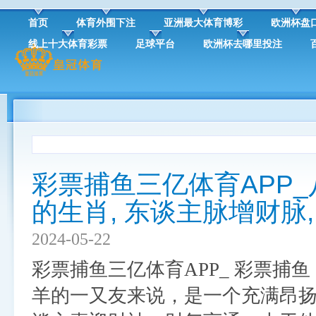
首页
体育外围下注
亚洲最大体育博彩
欧洲杯盘
线上十大体育彩票
足球平台
欧洲杯去哪里投注
彩票捕鱼三亿体育APP_
的生肖, 东谈主脉增财脉
2024-05-22
彩票捕鱼三亿体育APP_ 彩票捕鱼
羊的一又友来说，是一个充满昂