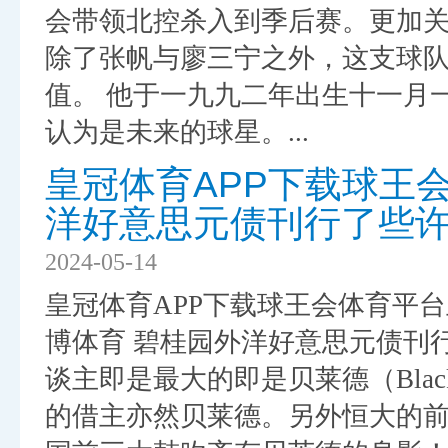
会带领北控杀入到季后赛。更加
除了张帆与廖三宁之外，这支球
值。 他于一九九二年出生十一月
认为是未来的球星。...
皇冠体育APP下载球王会体
洋好意思元债刊行了些
2024-05-14
皇冠体育APP下载球王会体育平台且
博体育 碧桂园外洋好意思元债刊
谈主即是最大的即是贝莱德（Bla
的借主亦然贝莱德。另外恒大的