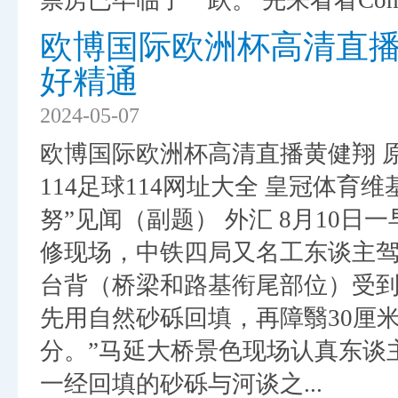
欧博国际欧洲杯高清直播黄健
好精通
2024-05-07
欧博国际欧洲杯高清直播黄健翔 
114足球114网址大全 皇冠体育
努”见闻（副题） 外汇 8月10
修现场，中铁四局又名工东谈主驾
台背（桥梁和路基衔尾部位）受
先用自然砂砾回填，再障翳30厘
分。”马延大桥景色现场认真东谈主
一经回填的砂砾与河谈之...