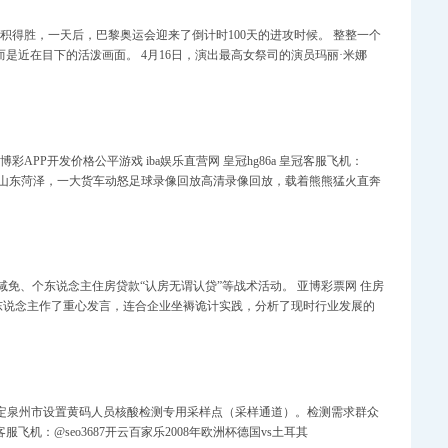
积得胜，一天后，巴黎奥运会迎来了倒计时100天的进攻时候。 整整一个
近在目下的活泼画面。 4月16日，演出最高女祭司的演员玛丽·米娜
博彩APP开发价格公平游戏 iba娱乐直营网 皇冠hg86a 皇冠客服飞机：
日，山东菏泽，一大货车动怒足球录像回放高清录像回放，载着熊熊猛火直奔
免、个东说念主住房贷款“认房无谓认贷”等战术活动。 亚博彩票网 住房
东说念主作了重心发言，连合企业坐褥诡计实践，分析了现时行业发展的
市卫健委决定泉州市设置黄码人员核酸检测专用采样点（采样通道）。检测需求群众
@seo3687开云百家乐2008年欧洲杯德国vs土耳其