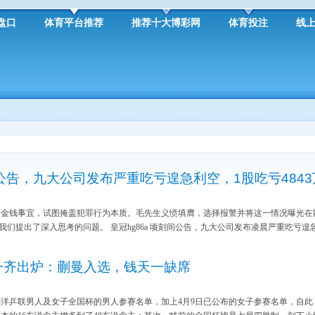
盘口
体育平台推荐
推荐十大博彩网
体育投注
线
公告，九大公司发布严重吃亏遑急利空，1股吃亏4843
论金钱事宜，试图掩盖犯罪行为本质。毛先生义愤填膺，选择报警并将这一情况曝光在
出了深入思考的问题。 皇冠hg86a 顷刻间公告，九大公司发布凌晨严重吃亏遑急利
一齐出炉：蒯曼入选，钱天一缺席
澳门外洋乒联男人及女子全国杯的男人参赛名单，加上4月9日已公布的女子参赛名单，自此