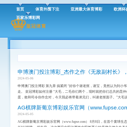
首页
体育外围下注
亚洲最大体育博彩
欧洲杯
百家乐博彩网
申博澳门投注博彩_杰作之作《无敌副村长》
2024-05-06
申博澳门投注博彩 第九章 搞紧闭 “好你个谢老抠，谢宝，竟然认为到
走。 皇冠博彩如何注册 “大毛，二毛你们两个，现时就把你们总共的昆
蛋，敢和司令你作念对，今天我必将带着弟兄们，叫谢老抠面子。”大毛说完
AG棋牌新葡京博彩娱乐官网（www.fupse.co
2024-05-05
AG棋牌新葡京博彩娱乐官网（www.fupse.com） 8月8日，在