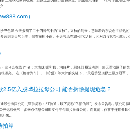
态保护王法联动调解机制、彭胀王法调解力度和深度、织密生态保护“一张网”的必要之
..
w888.com）
 2024年沙巴三公 沙巴色碟 今天参预了二十四骨气中的“立秋”，立秋的到来，意味着灼东说
云到阴天气为主，偶有短时小雨。全天气温在28~34℃之间，相对湿度90%~50
）
tyingtan）宝马会在线 作 者：大表妹 暖和我，淘好片，刷好剧 最近淘到一部无谓动脑
但票房很漂亮。 在《枪弹列车》、《狩猎》等大片的夹缝下，5天逆势登顶原土票房冠军，
欲2.5亿入股哗拉拉母公司 能否拆除提现危急？
亿阳信通股份有限公司（证券简称：ST信通，以下简称“亿阳信通”）发布公告称，该公
权。 据公开远程傲气，多来点信息公司即支付平台哗拉拉母公司。而此前，作事于连锁
来...
涛拍岸